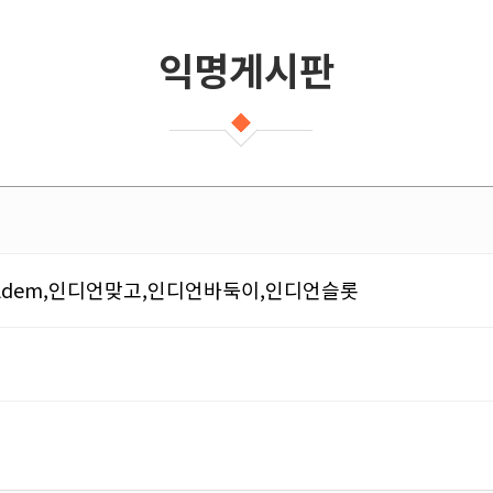
익명게시판
holdem,인디언맞고,인디언바둑이,인디언슬롯