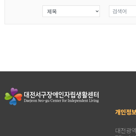
-
검색 조건 선택
검색어 입
번
호,
제
목,
작
성
자,
작
성
일,
조
회
개인정
수
첨
대전광역시