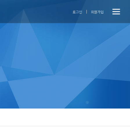
전
닫기버튼
로그인
회원가입
체
메
뉴