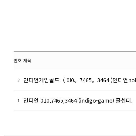
번호
제목
익
인디언게임골드（ 0I0。7465。3464 )인디언
2
명
게
인디언 010,7465,3464 (indigo-game) 콜센터.
시
1
판
목
록