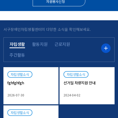
자원봉사신청
서구장애인자립생활센터의 다양한 소식을 확인해보세요.
자립생활
활동지원
근로지원
자립생활
주간활동
자립생활소식
자립생활소식
fghfghfgh
선거일 차량지원 안내
2026-07-30
2024-04-02
자립생활소식