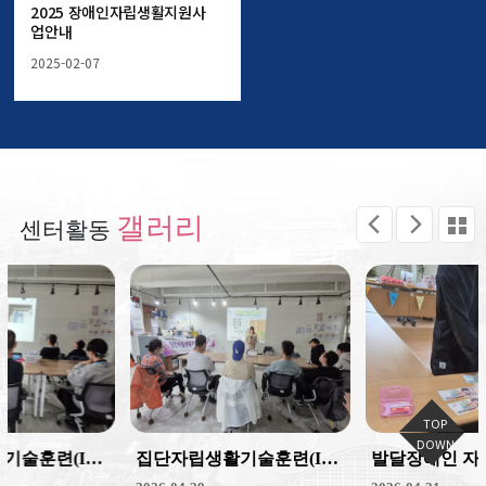
2025 장애인자립생활지원사
업안내
2025-02-07
갤러리
센터활동
집단자립생활기술훈련(ILP)_정리수납 4회기
발달장애인 자기결정권증진<말해봐 Yes or …