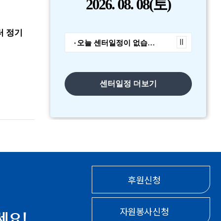
2026.
08. 08
(토)
공지사항
공지사항
 정기
2026년 1회 활동지원
2026년 활동
오늘 센터일정이 없습니다.
사업 운영위원회 결과
1회 운영위원회
보…
…
센터일정 더보기
2026-02-10
2026-02-02
후원신청
자원봉사신청