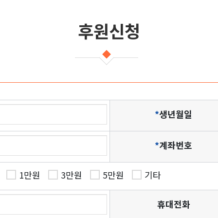
후원신청
*
생년월일
*
계좌번호
1만원
3만원
5만원
기타
휴대전화