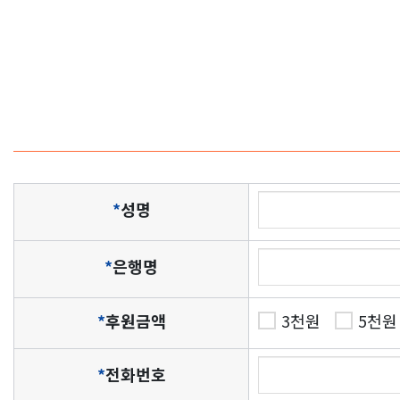
의
*
성명
회
에
*
은행명
바
란
*
후원금액
3천원
5천원
다
글
*
전화번호
쓰