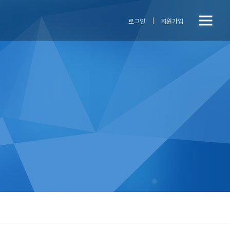
전
닫기버튼
로그인
회원가입
체
메
뉴