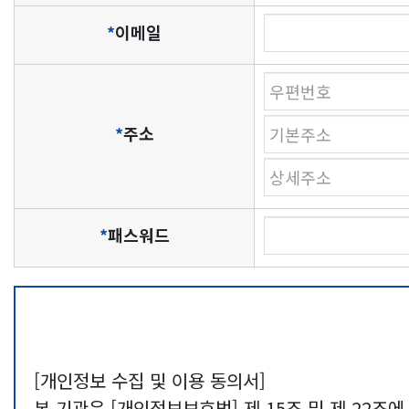
기,
*
이메일
각
항
목
은
*
주소
제
목,
작
성
*
패스워드
자,
패
스
워
드,
[개인정보 수집 및 이용 동의서]
연
본 기관은 [개인정보보호법] 제 15조 및 제 22